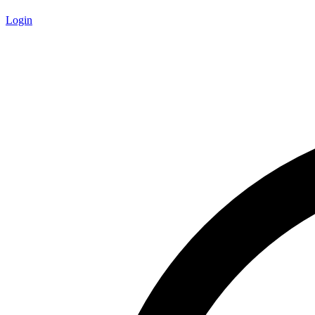
Login