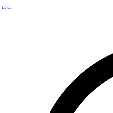
Login