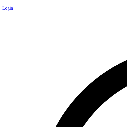
Login