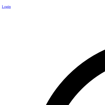
Login