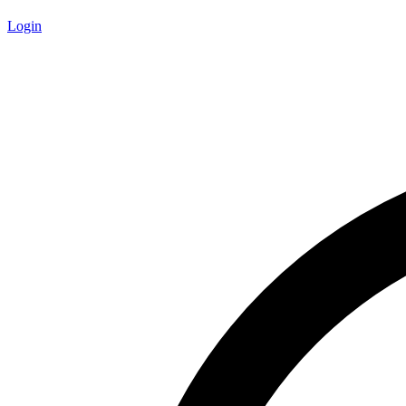
Login