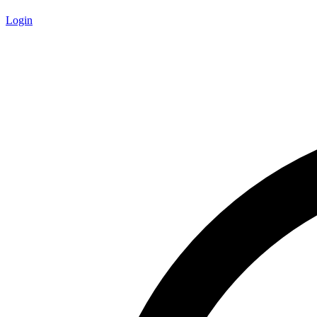
Login