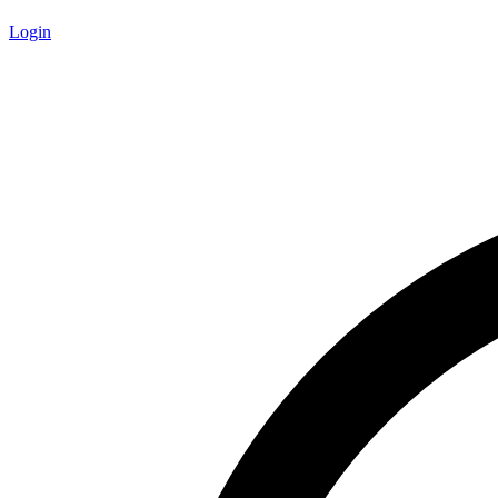
Login