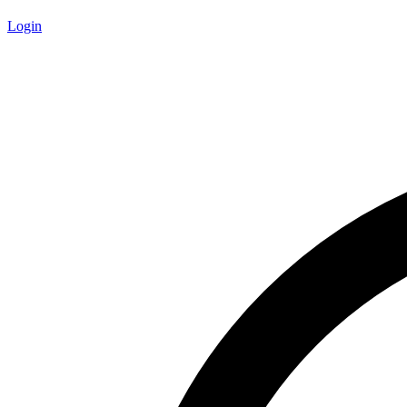
Login