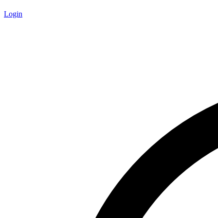
Login