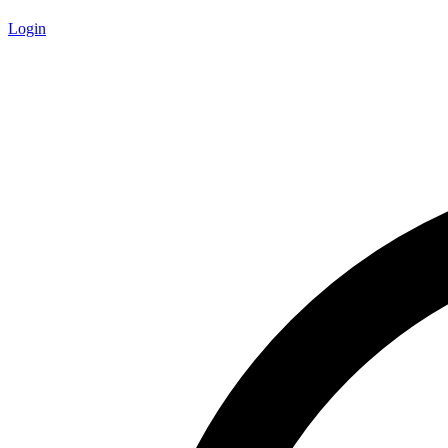
Login