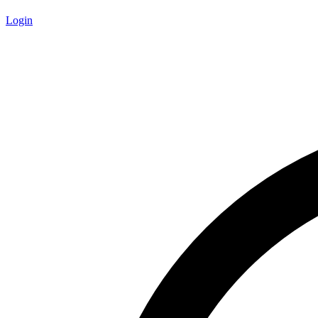
Login