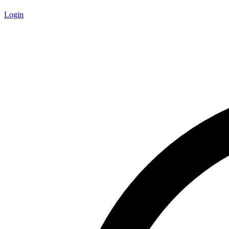
Login