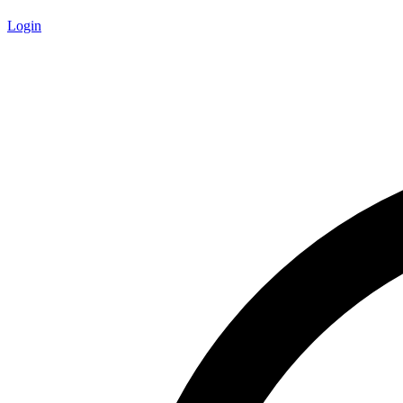
Login