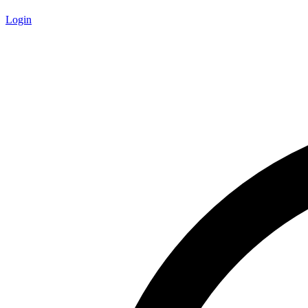
Login