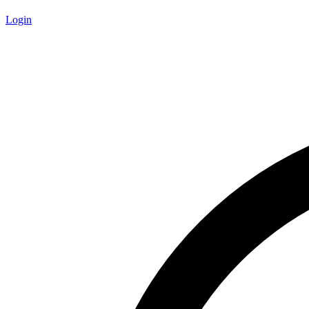
Login