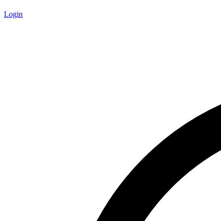
Login