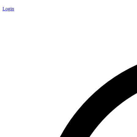
Login