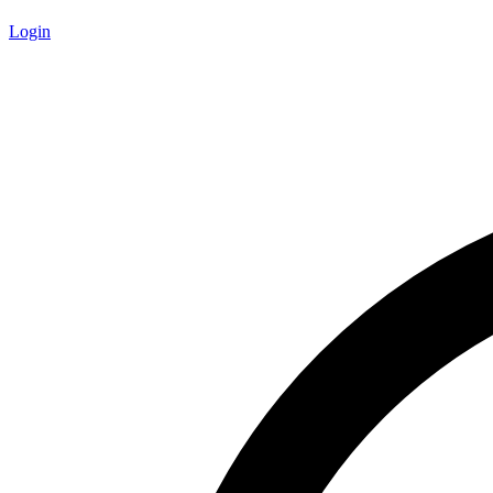
Login