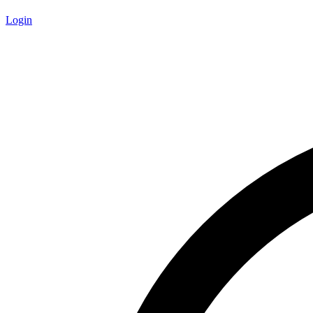
Login