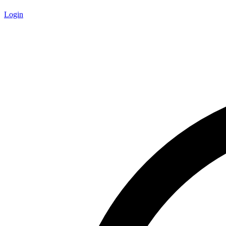
Login