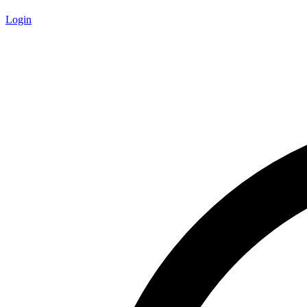
Login