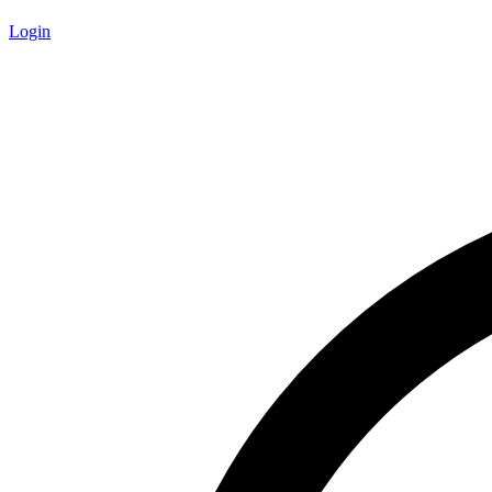
Login