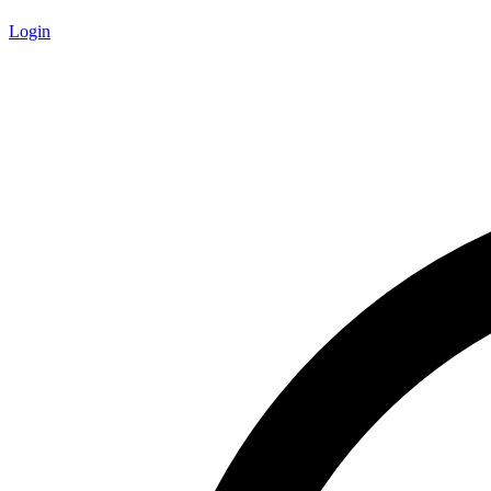
Login