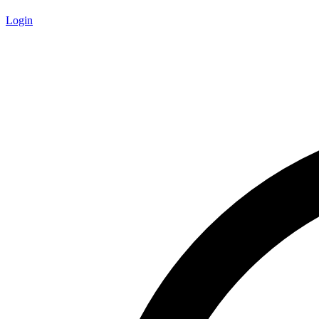
Login