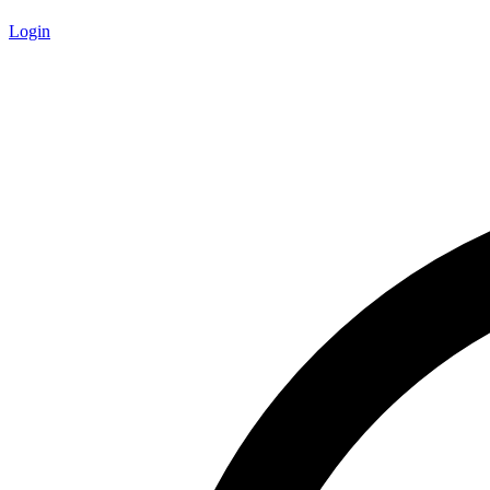
Login