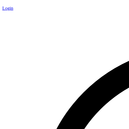
Login