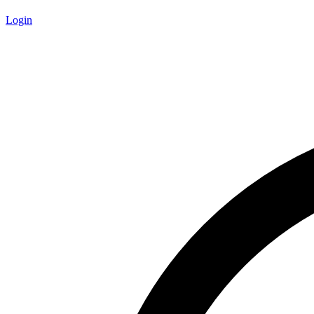
Login