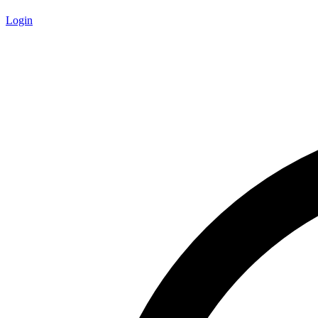
Login