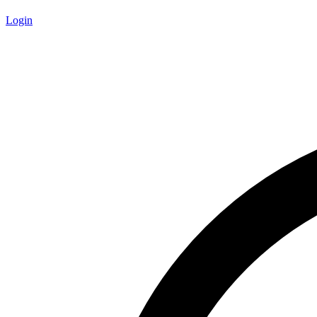
Login