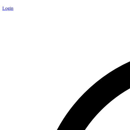
Login