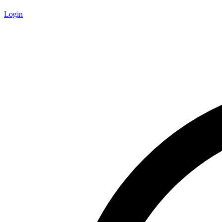
Login