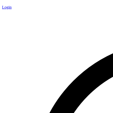
Login