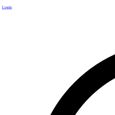
Login