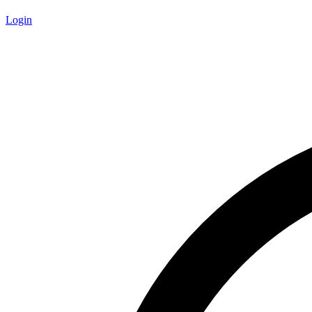
Login