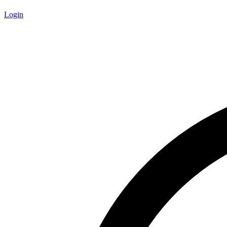
Login