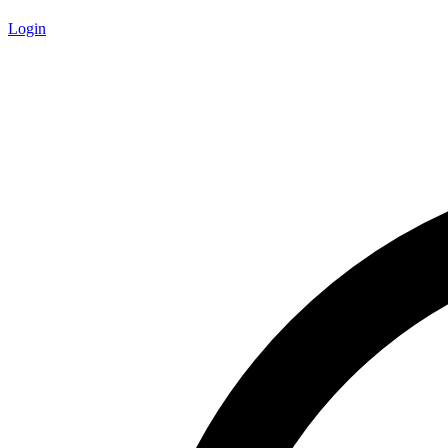
Login