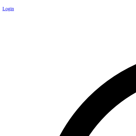
Login