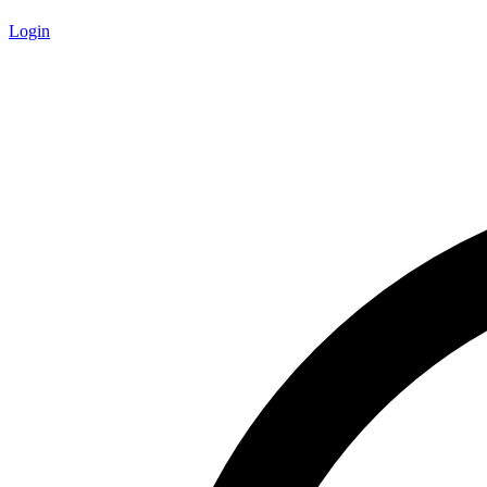
Login