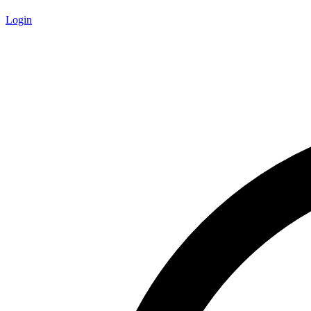
Login