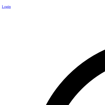
Login