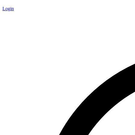
Login