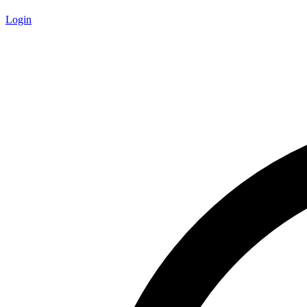
Login