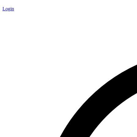
Login