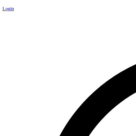
Login