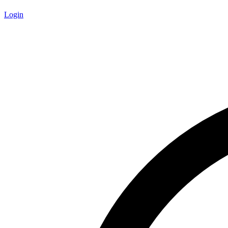
Login