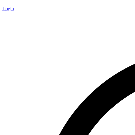
Login