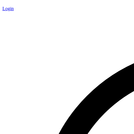
Login