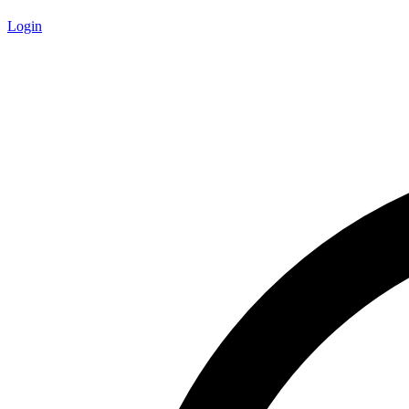
Login