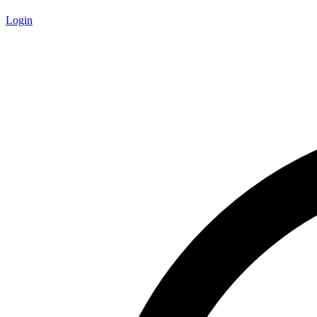
Login