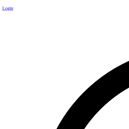
Login